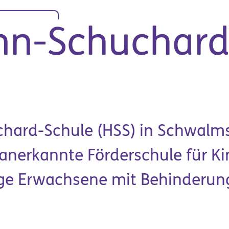
Das sind wir
Stando
Spenden
n-Schuchard
ard-Schule (HSS) in Schwalmst
 anerkannte Förderschule für K
ge Erwachsene mit Behinderun
Organisation &
it & Ausbildung
Unternehmen