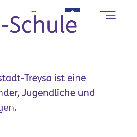
rte
-Schule
adt-Treysa ist eine
inder, Jugendliche und
gen.
News & Termine