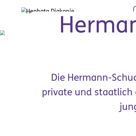
Zum Hauptinhalt springen
Herman
Die Hermann-Schuch
private und staatlich
jun
Hilfe & Rat
Arbe