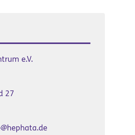
trum e.V.
d 27
le@hephata.de