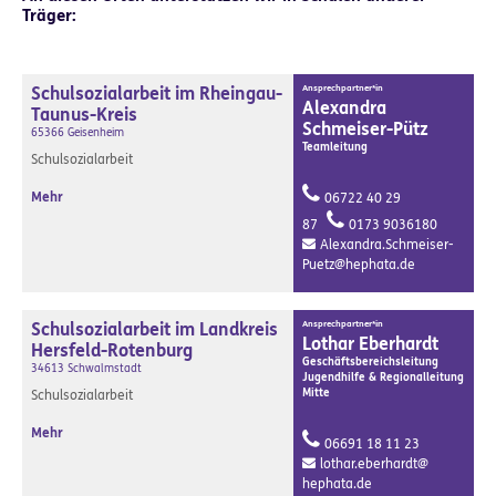
Träger:
Schulsozialarbeit im Rheingau-
Ansprechpartner*in
Alexandra
Taunus-Kreis
Schmeiser-Pütz
65366 Geisenheim
Teamleitung
Schulsozialarbeit
Mehr
06722 40 29
87
0173 9036180
Alexandra.Schmeiser-
Puetz@
hephata.de
Schulsozialarbeit im Landkreis
Ansprechpartner*in
Lothar Eberhardt
Hersfeld-Rotenburg
Geschäftsbereichsleitung
34613 Schwalmstadt
Jugendhilfe & Regionalleitung
Mitte
Schulsozialarbeit
Mehr
06691 18 11 23
lothar.eberhardt@
hephata.de