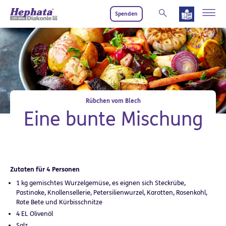
Zum Hauptinhalt springen
Spenden
Rübchen vom Blech
Eine bunte Mischung
Zutaten für 4 Personen
1 kg gemischtes Wurzelgemüse, es eignen sich Steckrübe,
Pastinake, Knollensellerie, Petersilienwurzel, Karotten, Rosenkohl,
Rote Bete und Kürbisschnitze
4 EL Olivenöl
Salz