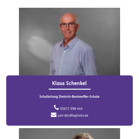
Klaus Schenkel
Schulleitung Dietrich-Bonhoeffer-Schule
05673 998 440
juhi-dbs@hephata.de