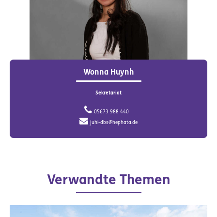
Wonna Huynh
Sekretariat
05673 988 440
juhi-dbs@hephata.de
Verwandte Themen