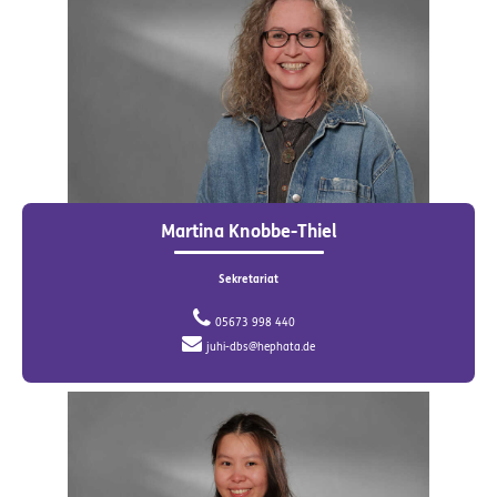
Martina Knobbe-Thiel
Sekretariat
05673 998 440
juhi-dbs@hephata.de