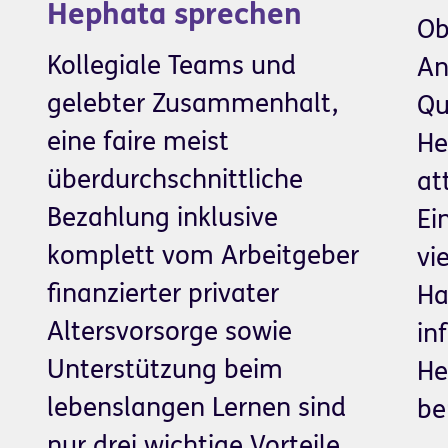
Hephata sprechen
Ob
Kollegiale Teams und
An
gelebter Zusammenhalt,
Qu
eine faire meist
He
überdurchschnittliche
at
Bezahlung inklusive
Ei
komplett vom Arbeitgeber
vi
finanzierter privater
Ha
Altersvorsorge sowie
in
Unterstützung beim
He
lebenslangen Lernen sind
be
nur drei wichtige Vorteile