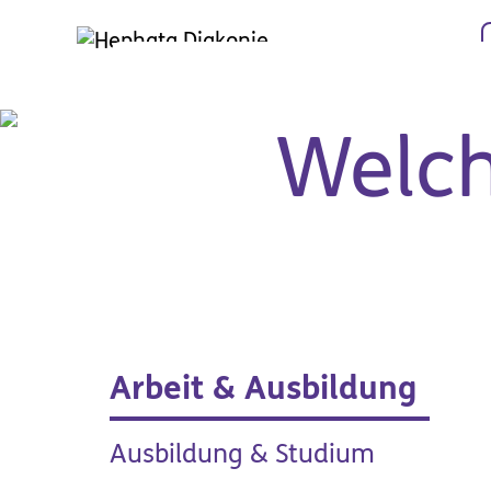
Zum Hauptinhalt springen
Welch
Arbeit & Ausbildung
Hilfe & Rat
Arbe
Ausbildung & Studium