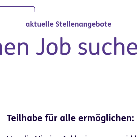
Das sind wir
Stando
Spenden
aktuelle Stellenangebote
en Job suche
Organisation &
Teilhabe für alle ermöglichen: 
it & Ausbildung
Unternehmen