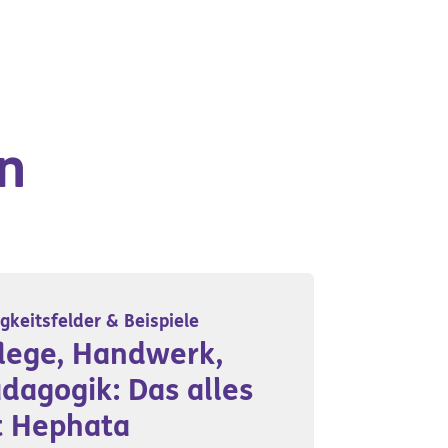
n
igkeitsfelder & Beispiele
lege, Handwerk,
dagogik: Das alles
t Hephata