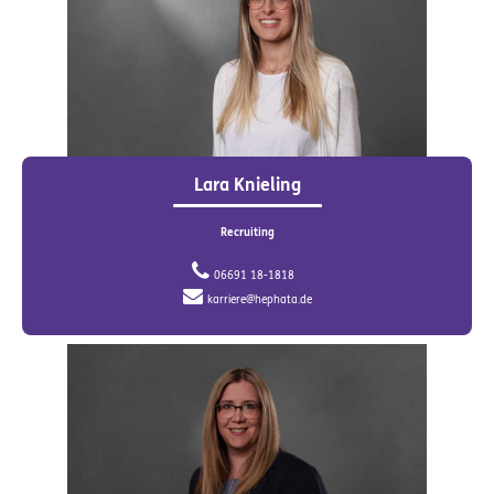
Lara Knieling
Recruiting
06691 18-1818
karriere@hephata.de