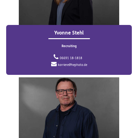
Yvonne Stehl
Recruiting
06691 18-1818
karriere@hephata.de