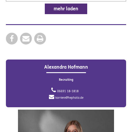
mehr laden
Alexandra Hofmann
Recruiting
06691 18-1818
karriere@hephata.de