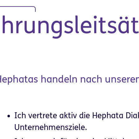
Das sind wir
Stando
Spenden
hrungsleitsä
Hephatas handeln nach unseren
Organisation &
Ich vertrete aktiv die Hephata Dia
it & Ausbildung
Unternehmen
Unternehmensziele.