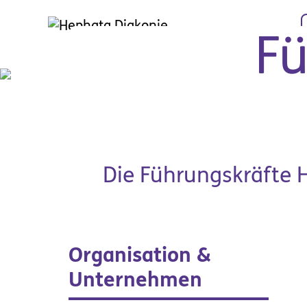
Zum Hauptinhalt springen
Fü
Die Führungskräfte 
Organisation &
Hilfe & Rat
Arbe
Unternehmen