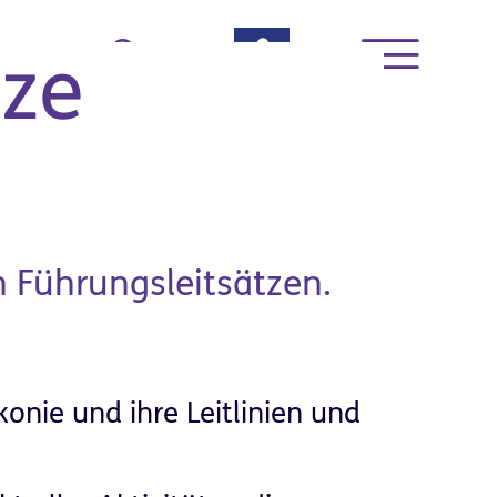
rte
tze
 Führungsleitsätzen.
News & Termine
konie und ihre Leitlinien und