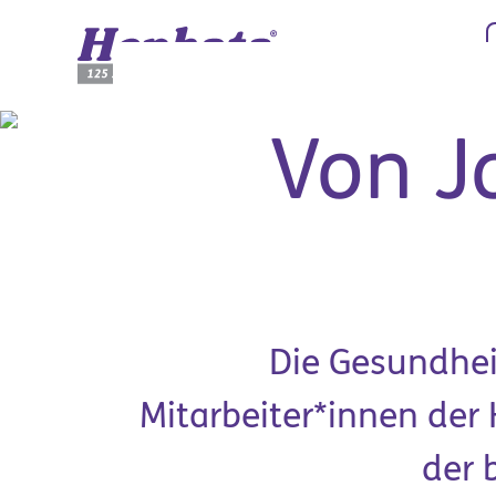
Zum Hauptinhalt springen
Von J
Die Gesundhei
Mitarbeiter*innen der
Hilfe & Rat
Arbe
der 