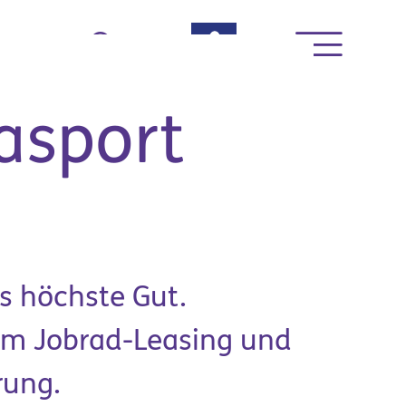
rte
asport
s höchste Gut.
News & Termine
vom Jobrad-Leasing und
rung.