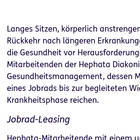
Langes Sitzen, körperlich anstrenge
Rückkehr nach längeren Erkrankung
die Gesundheit vor Herausforderunge
Mitarbeitenden der Hephata Diakoni
Partner für
Helfen & Spenden
Gesundheitsmanagement, dessen Mö
Unternehmen
eines Jobrads bis zur begleiteten W
Krankheitsphase reichen.
Jobrad-Leasing
rent)
Hephata-Mitarbeitende mit einem u