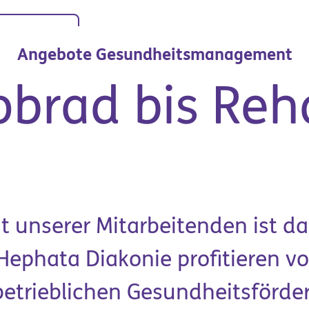
Das sind wir
Stando
Spenden
Angebote Gesundheitsmanagement
obrad bis Reh
t unserer Mitarbeitenden ist da
 Hephata Diakonie profitieren 
Organisation &
it & Ausbildung
Unternehmen
betrieblichen Gesundheitsförde