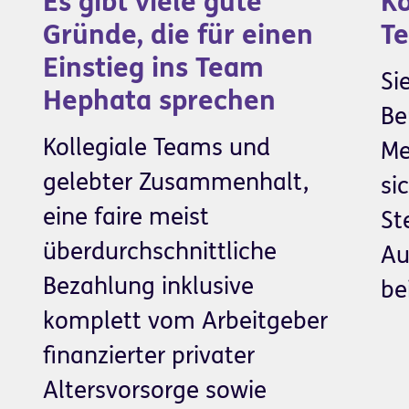
Es gibt viele gute
Ko
Gründe, die für einen
T
Einstieg ins Team
Si
Hephata sprechen
Be
Kollegiale Teams und
Me
gelebter Zusammenhalt,
si
eine faire meist
St
überdurchschnittliche
Au
Bezahlung inklusive
be
komplett vom Arbeitgeber
finanzierter privater
Altersvorsorge sowie