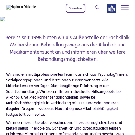
Zum Hauptinhalt springen
Spenden
Einrichtung und Team
Bereits seit 1998 bieten wir als Außenstelle der Fachklinik
Weibersbrunn Behandlungswege aus der Alkohol- und
Medikamentensucht an und informieren über weitere
Behandlungsmöglichkeiten.
Wir sind ein multiprofessionelles Team, das sich aus Psycholog*innen,
Sozialpädagog*innen und Ärzt*innen zusammensetzt. Alle
Mitarbeitenden verfügen über langjährige Erfahrung in der
Suchtbehandlung. Wir bieten Ihnen individuelle Hilfsangebote bei
Alkohol- und Medikamentenabhängigkeit, sowie bei
Mehrfachabhängigkeit in Verbindung mit THC und/oder anderen
illegalen Drogen – wobei als Hauptdiagnose Alkoholabhängigkeit
festgestellt sein sollte.
Wir informieren Sie über verschiedene Therapiemöglichkeiten und
bieten selbst Therapie an. Ganzheitlich und alltagstauglich leisten
erfahrene Mitarbeiter*innen umfassende Beratung im geschützten