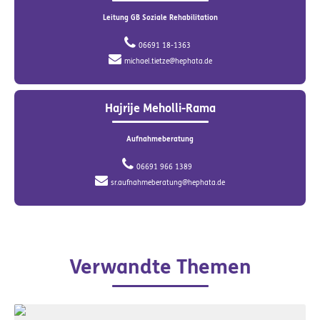
Leitung GB Soziale Rehabilitation
06691 18-1363
michael.tietze@hephata.de
Hajrije Meholli-Rama
Aufnahmeberatung
06691 966 1389
sr.aufnahmeberatung@hephata.de
Verwandte Themen