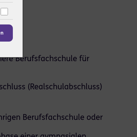
en
here Berufsfachschule für
schluss (Realschulabschluss)
hrigen Berufsfachschule oder
sphase einer gymnasialen