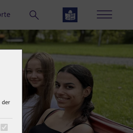
rte
 der
News & Termine