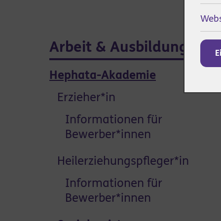
Webs
Arbeit & Ausbildung
E
Hephata-Akademie
Erzieher*in
Informationen für
Bewerber*innen
Heilerziehungspfleger*in
Informationen für
Bewerber*innen