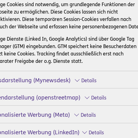
ige Cookies sind notwendig, um grundlegende Funktionen der
seite zu ermöglichen. Diese Cookies lassen sich nicht
ktivieren. Diese temporären Session-Cookies verfallen nach
uch der Webseite und erfassen keine personenbezogenen Dat
lassistenz - Informationen für Bewerber
ige Dienste (Linked In, Google Analytics) sind über Google Tag
ager (GTM) eingebunden. GTM speichert keine Besucherdaten
ben leicht g
zt keine Cookies. Tracking findet ausschließlich erst nach
arater Freigabe der o.g. Dienste statt.
Partner für
Helfen & Spenden
Unternehmen
darstellung (Mynewsdesk)
Details
endarstellung (openstreetmap)
Details
en du erfüllen musst und wie d
onalisierte Werbung (Meta)
Details
erfährst du hier.
onalisierte Werbung (LinkedIn)
Details