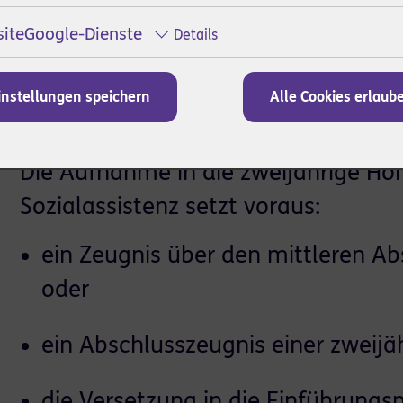
iteGoogle-Dienste
Details
instellungen speichern
Alle Cookies erlaub
Aufnahme
Die Aufnahme in die zweijährige Hö
Sozialassistenz setzt voraus:
ein Zeugnis über den mittleren Ab
oder
ein Abschlusszeugnis einer zweijä
die Versetzung in die Einführung