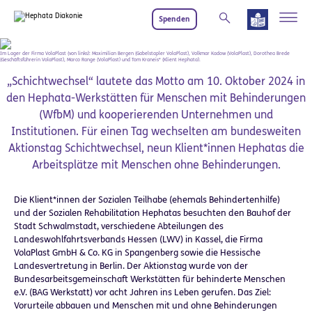
Zum Hauptinhalt springen
Spenden
Im Lager der Firma VolaPlast (von links): Maximilian Bergen (Gabelstapler VolaPlast), Volkmar Kadow (VolaPlast), Dorothea Brede
(Geschäftsführerin VolaPlast), Marco Range (VolaPlast) und Tom Kraneis* (Klient Hephata).
„Schichtwechsel“ lautete das Motto am 10. Oktober 2024 in
den Hephata-Werkstätten für Menschen mit Behinderungen
(WfbM) und kooperierenden Unternehmen und
Institutionen. Für einen Tag wechselten am bundesweiten
Aktionstag Schichtwechsel, neun Klient*innen Hephatas die
Arbeitsplätze mit Menschen ohne Behinderungen.
Die Klient*innen der Sozialen Teilhabe (ehemals Behindertenhilfe)
und der Sozialen Rehabilitation Hephatas besuchten den Bauhof der
Stadt Schwalmstadt, verschiedene Abteilungen des
Landeswohlfahrtsverbands Hessen (LWV) in Kassel, die Firma
VolaPlast GmbH & Co. KG in Spangenberg sowie die Hessische
Landesvertretung in Berlin. Der Aktionstag wurde von der
Bundesarbeitsgemeinschaft Werkstätten für behinderte Menschen
e.V. (BAG Werkstatt) vor acht Jahren ins Leben gerufen. Das Ziel:
Vorurteile abbauen und Menschen mit und ohne Behinderungen