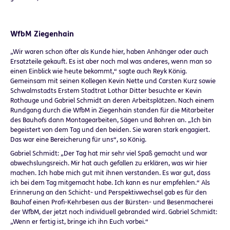
WfbM Ziegenhain
„Wir waren schon öfter als Kunde hier, haben Anhänger oder auch
Ersatzteile gekauft. Es ist aber noch mal was anderes, wenn man so
einen Einblick wie heute bekommt,“ sagte auch Reyk König.
Gemeinsam mit seinen Kollegen Kevin Nette und Carsten Kurz sowie
Schwalmstadts Erstem Stadtrat Lothar Ditter besuchte er Kevin
Rothauge und Gabriel Schmidt an deren Arbeitsplätzen. Nach einem
Rundgang durch die WfbM in Ziegenhain standen für die Mitarbeiter
des Bauhofs dann Montagearbeiten, Sägen und Bohren an. „Ich bin
begeistert von dem Tag und den beiden. Sie waren stark engagiert.
Das war eine Bereicherung für uns“, so König.
Gabriel Schmidt: „Der Tag hat mir sehr viel Spaß gemacht und war
abwechslungsreich. Mir hat auch gefallen zu erklären, was wir hier
machen. Ich habe mich gut mit ihnen verstanden. Es war gut, dass
ich bei dem Tag mitgemacht habe. Ich kann es nur empfehlen.“ Als
Erinnerung an den Schicht- und Perspektivwechsel gab es für den
Bauhof einen Profi-Kehrbesen aus der Bürsten- und Besenmacherei
der WfbM, der jetzt noch individuell gebranded wird. Gabriel Schmidt:
„Wenn er fertig ist, bringe ich ihn Euch vorbei.“