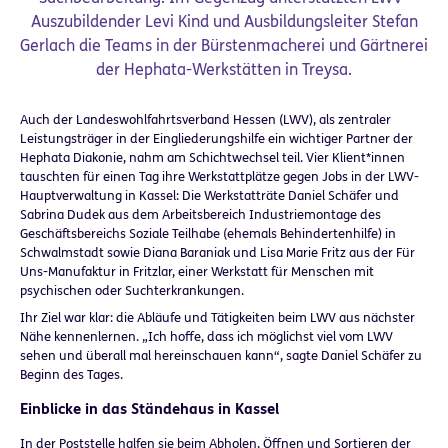
Auszubildender Levi Kind und Ausbildungsleiter Stefan
Gerlach die Teams in der Bürstenmacherei und Gärtnerei
der Hephata-Werkstätten in Treysa.
Auch der Landeswohlfahrtsverband Hessen (LWV), als zentraler
Leistungsträger in der Eingliederungshilfe ein wichtiger Partner der
Hephata Diakonie, nahm am Schichtwechsel teil. Vier Klient*innen
tauschten für einen Tag ihre Werkstattplätze gegen Jobs in der LWV-
Hauptverwaltung in Kassel: Die Werkstatträte Daniel Schäfer und
Sabrina Dudek aus dem Arbeitsbereich Industriemontage des
Geschäftsbereichs Soziale Teilhabe (ehemals Behindertenhilfe) in
Schwalmstadt sowie Diana Baraniak und Lisa Marie Fritz aus der Für
Uns-Manufaktur in Fritzlar, einer Werkstatt für Menschen mit
psychischen oder Suchterkrankungen.
Ihr Ziel war klar: die Abläufe und Tätigkeiten beim LWV aus nächster
Nähe kennenlernen. „Ich hoffe, dass ich möglichst viel vom LWV
sehen und überall mal hereinschauen kann“, sagte Daniel Schäfer zu
Beginn des Tages.
Einblicke in das Ständehaus in Kassel
In der Poststelle halfen sie beim Abholen, Öffnen und Sortieren der