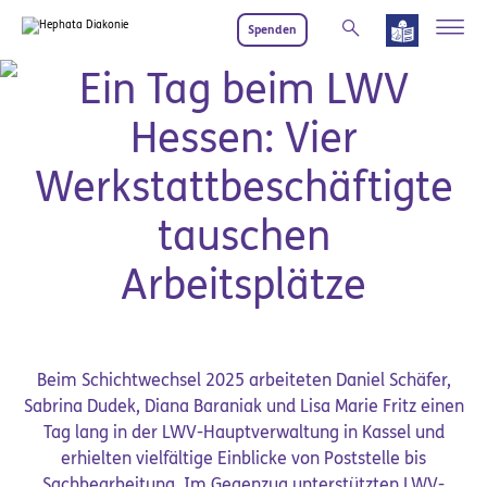
Zum Hauptinhalt springen
Spenden
Schichtwechsel 2025: LWV Hessen und Hephata-Werkstätten
Ein Tag beim LWV
Hessen: Vier
Werkstattbeschäftigte
tauschen
Arbeitsplätze
Beim Schichtwechsel 2025 arbeiteten Daniel Schäfer,
Sabrina Dudek, Diana Baraniak und Lisa Marie Fritz einen
Tag lang in der LWV-Hauptverwaltung in Kassel und
erhielten vielfältige Einblicke von Poststelle bis
Sachbearbeitung. Im Gegenzug unterstützten LWV-