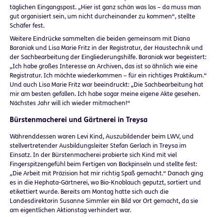
täglichen Eingangspost. „Hier ist ganz schön was los – da muss man
gut organisiert sein, um nicht durcheinander zu kommen“, stellte
Schäfer fest.
Weitere Eindrücke sammelten die beiden gemeinsam mit Diana
Baraniak und Lisa Marie Fritz in der Registratur, der Haustechnik und
der Sachbearbeitung der Eingliederungshilfe. Baraniak war begeistert:
„Ich habe großes Interesse an Archiven, das ist so ähnlich wie eine
Registratur. Ich möchte wiederkommen – für ein richtiges Praktikum.“
Und auch Lisa Marie Fritz war beeindruckt: „Die Sachbearbeitung hat
mir am besten gefallen. Ich habe sogar meine eigene Akte gesehen.
Nächstes Jahr will ich wieder mitmachen!“
Bürstenmacherei und Gärtnerei in Treysa
Währenddessen waren Levi Kind, Auszubildender beim LWV, und
stellvertretender Ausbildungsleiter Stefan Gerlach in Treysa im
Einsatz. In der Bürstenmacherei probierte sich Kind mit viel
Fingerspitzengefühl beim Fertigen von Backpinseln und stellte fest:
„Die Arbeit mit Präzision hat mir richtig Spaß gemacht.“ Danach ging
es in die Hephata-Gärtnerei, wo Bio-Knoblauch geputzt, sortiert und
etikettiert wurde. Bereits am Montag hatte sich auch die
Landesdirektorin Susanne Simmler ein Bild vor Ort gemacht, da sie
am eigentlichen Aktionstag verhindert war.