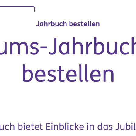
Das sind wir
Stando
Spenden
Jahrbuch bestellen
äums-Jahrbuc
bestellen
Organisation &
it & Ausbildung
Unternehmen
uch bietet Einblicke in das Jubi