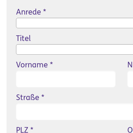
Anrede
*
Titel
Vorname
*
N
Straße
*
PLZ
*
O