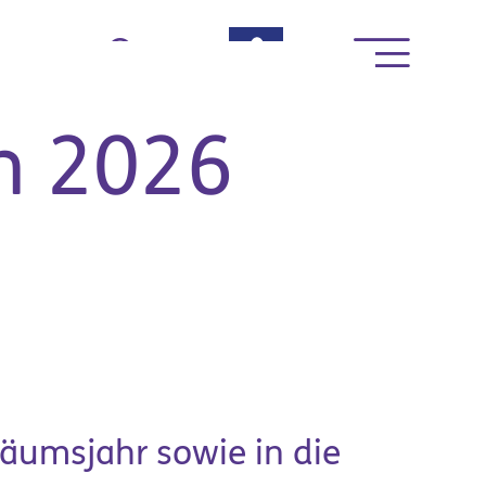
rte
h 2026
News & Termine
läumsjahr sowie in die