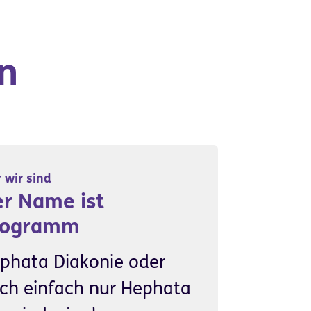
n
 wir sind
r Name ist
rogramm
phata Diakonie oder
ch einfach nur Hephata