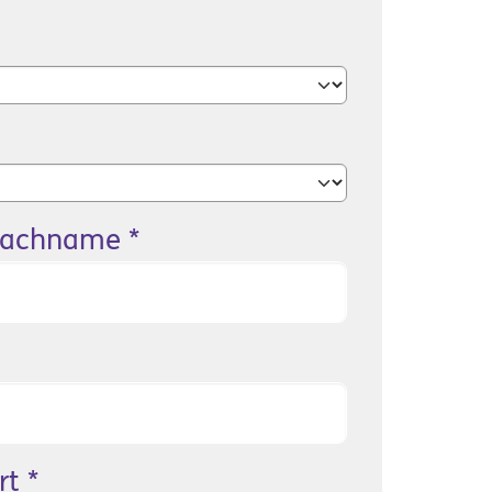
achname
*
rt
*