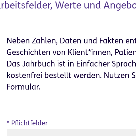
 Arbeitsfelder, Werte und Angeb
Neben Zahlen, Daten und Fakten ent
Geschichten von Klient*innen, Patie
Das Jahrbuch ist in Einfacher Sprac
Partner für
Helfen & Spenden
kostenfrei bestellt werden. Nutzen 
Unternehmen
Formular.
*
Pflichtfelder