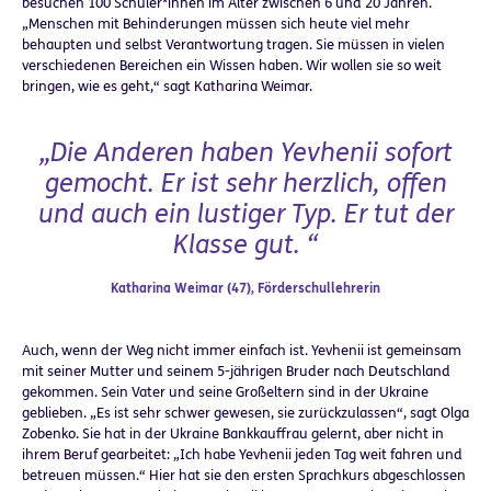
besuchen 100 Schüler*innen im Alter zwischen 6 und 20 Jahren.
„Menschen mit Behinderungen müssen sich heute viel mehr
behaupten und selbst Verantwortung tragen. Sie müssen in vielen
verschiedenen Bereichen ein Wissen haben. Wir wollen sie so weit
bringen, wie es geht,“ sagt Katharina Weimar.
„Die Anderen haben Yevhenii sofort
gemocht. Er ist sehr herzlich, offen
und auch ein lustiger Typ. Er tut der
Klasse gut. “
Katharina Weimar (47), Förderschullehrerin
Auch, wenn der Weg nicht immer einfach ist. Yevhenii ist gemeinsam
mit seiner Mutter und seinem 5-jährigen Bruder nach Deutschland
gekommen. Sein Vater und seine Großeltern sind in der Ukraine
geblieben. „Es ist sehr schwer gewesen, sie zurückzulassen“, sagt Olga
Zobenko. Sie hat in der Ukraine Bankkauffrau gelernt, aber nicht in
ihrem Beruf gearbeitet: „Ich habe Yevhenii jeden Tag weit fahren und
betreuen müssen.“ Hier hat sie den ersten Sprachkurs abgeschlossen