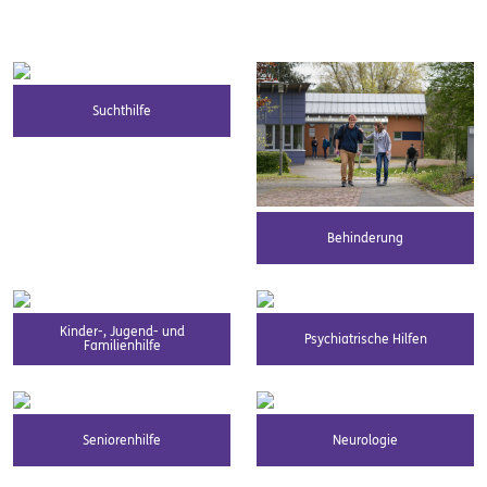
Suchthilfe
Behinderung
Kinder-, Jugend- und
Psychiatrische Hilfen
Familienhilfe
Seniorenhilfe
Neurologie