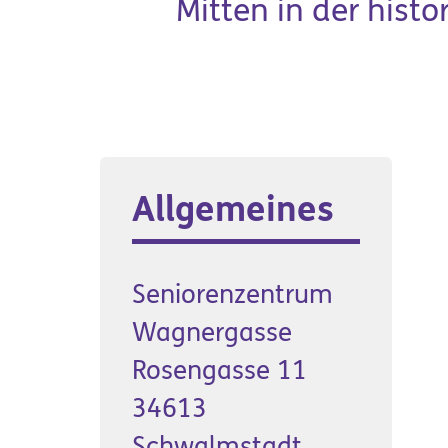
Mitten in der hist
Allgemeines
Produkte &
Manufakturen
Seniorenzentrum
Wagnergasse
Rosengasse 11
34613
Schwalmstadt