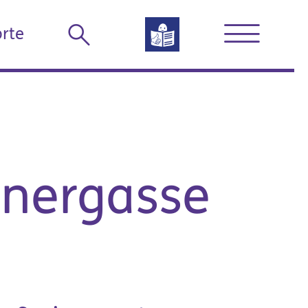
rte
nergasse
News & Termine