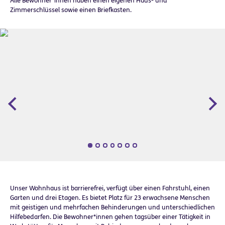
Alle Bewohner*innen haben einen eigenen Haus- und
Zimmerschlüssel sowie einen Briefkasten.
Zurück
Wei
Unser Wohnhaus ist barrierefrei, verfügt über einen Fahrstuhl, einen
Garten und drei Etagen. Es bietet Platz für 23 erwachsene Menschen
mit geistigen und mehrfachen Behinderungen und unterschiedlichen
Hilfebedarfen. Die Bewohner*innen gehen tagsüber einer Tätigkeit in