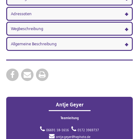
Adressaten
Wegbeschreibung
Allgemeine Beschreibung
Antje Geyer
Teamleitung
06691 18-1616
0172 3969737
antje.geyer@hephata.de